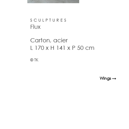
SCULPTURES
Flux
Carton, acier
L 170 x H 141 x P 50 cm
© TK
Wings
→