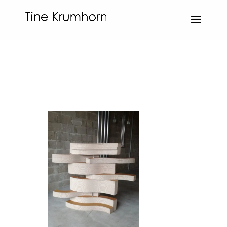
par
LE_admin
|
Oct 7, 2022
|
Sculptures
|
0
commentaires