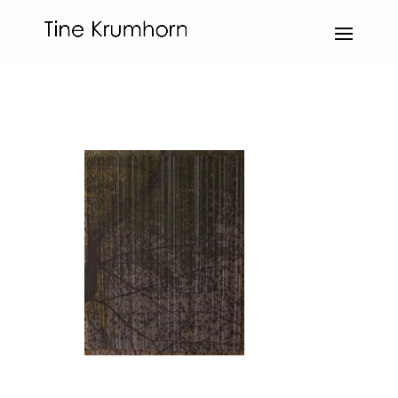
par
LE_admin
|
Sep 2, 2022
|
Paysages Intérieur
,
work
|
0 commentaires