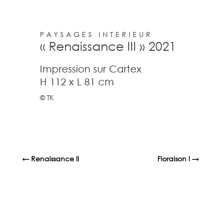
PAYSAGES INTERIEUR
« Renaissance III » 2021
Impression sur Cartex
H 112 x L 81 cm
© TK
←
Renaissance II
Floraison I
→